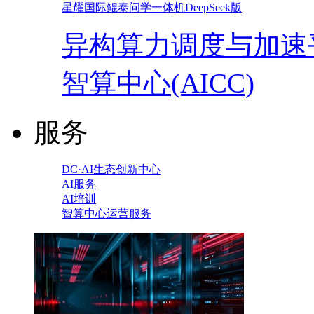
星耀国际鲲泰问学一体机DeepSeek版
异构算力调度与加速
智算中心(AICC)
服务
DC·AI生态创新中心
AI服务
AI培训
智算中心运营服务