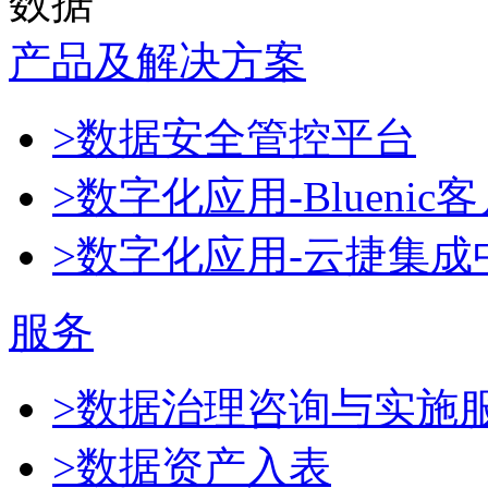
数据
产品及解决方案
>数据安全管控平台
>数字化应用-Blueni
>数字化应用-云捷集成
服务
>数据治理咨询与实施
>数据资产入表