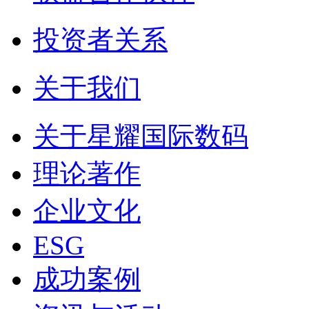
投资者关系
关于我们
关于星耀国际数码
理论著作
企业文化
ESG
成功案例