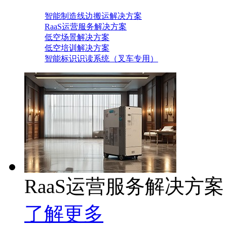
智能制造线边搬运解决方案
RaaS运营服务解决方案
低空场景解决方案
低空培训解决方案
智能标识识读系统（叉车专用）
RaaS运营服务解决方案
了解更多