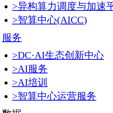
>异构算力调度与加速
>智算中心(AICC)
服务
>DC·AI生态创新中心
>AI服务
>AI培训
>智算中心运营服务