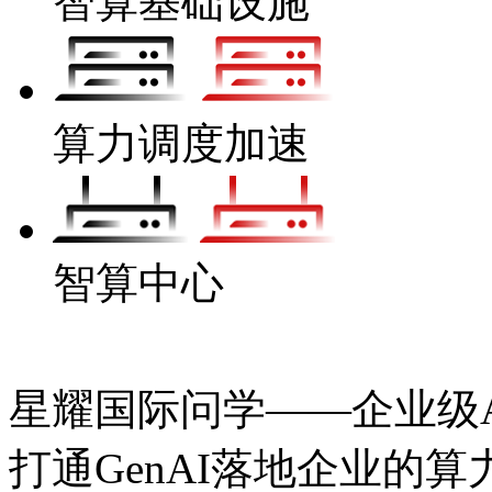
智算基础设施
算力调度加速
智算中心
星耀国际问学——企业级Ag
打通GenAI落地企业的算力