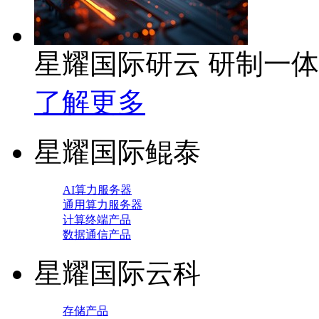
星耀国际研云 研制一
了解更多
星耀国际鲲泰
AI算力服务器
通用算力服务器
计算终端产品
数据通信产品
星耀国际云科
存储产品