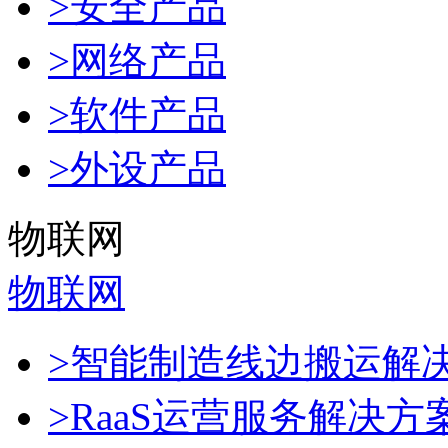
>安全产品
>网络产品
>软件产品
>外设产品
物联网
物联网
>智能制造线边搬运解
>RaaS运营服务解决方