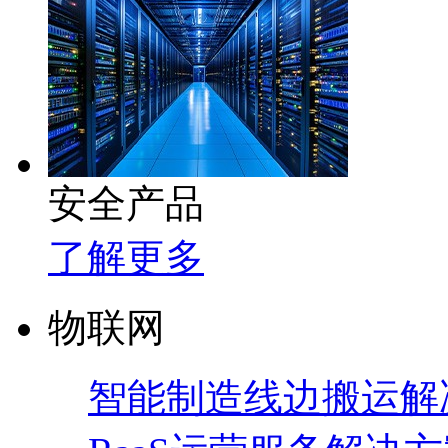
安全产品
了解更多
物联网
智能制造线边搬运解