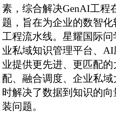
素，综合解决GenAI工程在
题，旨在为企业的数智
工程流水线。星耀国际问学
业私域知识管理平台、A
业提供更先进、更匹配的
配、融合调度、企业
时解决了数据到知识的向
装问题。