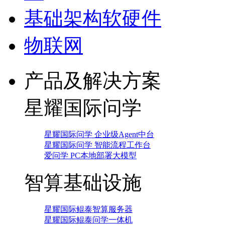
基础架构软硬件
物联网
产品及解决方案
星耀国际问学
星耀国际问学 企业级Agent中台
星耀国际问学 智能流程工作台
爱问学 PC本地部署大模型
智算基础设施
星耀国际鲲泰智算服务器
星耀国际鲲泰问学一体机