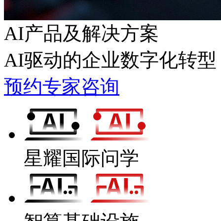
AI产品及解决方案
AI驱动的企业数字化转型
预约专家咨询
星耀国际问学