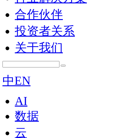
合作伙伴
投资者关系
关于我们
中
EN
AI
数据
云