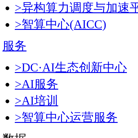
>异构算力调度与加速
>智算中心(AICC)
服务
>DC·AI生态创新中心
>AI服务
>AI培训
>智算中心运营服务