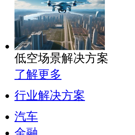
低空场景解决方案
了解更多
行业解决方案
汽车
金融