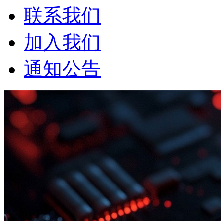
联系我们
加入我们
通知公告